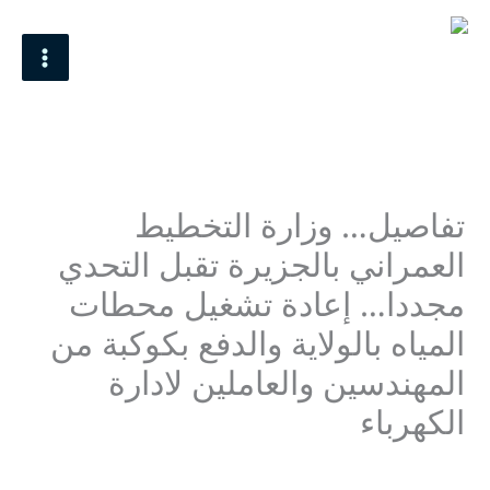
خطي
MAIN
لى
MENU
لمحتوى
تفاصيل… وزارة التخطيط
العمراني بالجزيرة تقبل التحدي
مجددا… إعادة تشغيل محطات
المياه بالولاية والدفع بكوكبة من
المهندسين والعاملين لادارة
الكهرباء
اترك تعليقاً
/ بواسطة
12 نوفمبر، 2025
/
Mohamed Omer