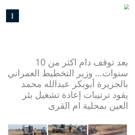
خطي
MAIN
لى
MENU
لمحتوى
بعد توقف دام اكثر من 10
سنوات… وزير التخطيط العمراني
بالجزيرة أبوبكر عبدالله محمد
يقود ترتيبات إعادة تشغيل بئر
العين بمحلية ام القرى
اترك تعليقاً
/
Uncategorized
/ بواسطة
Mohamed Omer