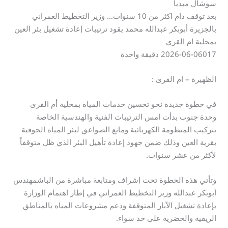
سوشال ميديا
بعد توقف دام اكثر من 10 سنوات… وزير التخطيط العمراني
بالجزيرة أبوبكر عبدالله محمد يقود ترتيبات إعادة تشغيل بئر العين
بمحلية ام القرى
2026-06-06017 دقيقة واحدة
الظهيرة – ام القرى :
في خطوة جديدة نحو تحسين خدمات المياه بمحلية أم القرى
وحدة جنوب بدأت امس الترتيبات الفنية والهندسية الخاصة
بتركيب المنظومة الكهربائية ومانع الصواعق لبئر المياه الجوفية
بقرية العين وذلك ضمن جهود إعادة تأهيل البئر الذي ظل متوقفاً
لأكثر من عشر سنوات.
وتأتي هذه الخطوة تحت إشراف ومتابعة مباشرة من الباشمهندس
أبوبكر عبدالله وزير التخطيط العمراني في إطار اهتمام الوزارة
بإعادة تشغيل الآبار المتوقفة ودعم مشروعات المياه بالمناطق
الريفية والحضرية على حد سواء.