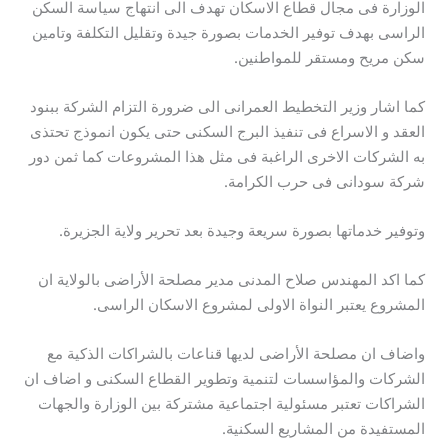
الوزارة فى مجال قطاع الاسكان تهدف الى انتهاج سياسة السكن
الراسى بهدف توفير الخدمات بصورة جيدة وتقليل التكلفة وتامين
سكن مريح ومستقر للمواطنين.
كما اشار وزير التخطيط العمرانى الى ضرورة التزام الشركة ببنود
العقد و الاسراع فى تنفيذ البرج السكنى حتى يكون انموذج تحتذى
به الشركات الاخرى الراغبة فى مثل هذا المشروعات كما ثمن دور
شركة سودانى فى حرب الكرامة.
وتوفير خدماتها بصورة سريعة وجيدة بعد تحرير ولاية الجزيرة.
كما اكد المهندس صلاح المدنى مدير مصلحة الأراضى بالولاية ان
المشروع يعتبر النواة الاولى لمشروع الاسكان الراسى.
واضاف ان مصلحة الأراضى لديها قناعات بالشراكات الذكية مع
الشركات والمؤاسسات لتنمية وتطوير القطاع السكنى و اضاف ان
الشراكات تعتبر مسئولية اجتماعية مشتركة بين الوزارة والجهات
المستفيدة من المشاريع السكنية.