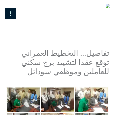
خطي
MAIN
لى
MENU
لمحتوى
تفاصيل… التخطيط العمراني
توقع عقدا لتشييد برج سكني
للعاملين وموظفي سوداتل
اترك تعليقاً
/
Uncategorized
/ بواسطة
Mohamed Omer