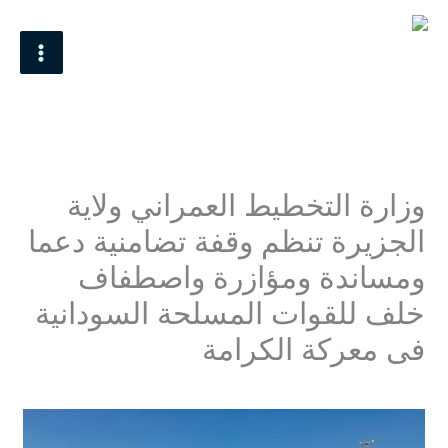
خطي
MAIN
لى
MENU
لمحتوى
وزارة التخطيط العمراني ولاية
الجزيرة تنظم وقفة تضامنية دعما
ومساندة ومؤازرة واصطفاف
خلف للقوات المسلحة السودانية
فى معركة الكرامة
اترك تعليقاً
/
اخر اخبار
,
الاخبار1
/ بواسطة
Mohamed Omer