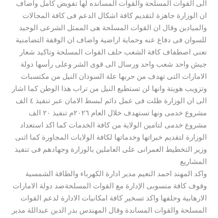
الى القوات المسلحة والقوات المسانده لها تفويض كامل واضاف
ان الوزارة جاهزة لتقديم كافة اشكال الدعم فى كافة المجالات
والميادين وقال ان القوات المسلحة هى الممثل الشرعى الوحيد
للسوان فى دفاع عنه وحماية اراضية واضاف ان الوقفة التضامنية
تعنى اصطفاف كافة الشعب حلف القوات المسلحة وتاكيد شعار
جيش واحد شعب واحد ورسال الى قوى الشر وعلى رأسها دولة
الامارات التى تهدف من حربها علة السودان النيل من مكتسبات
وتزويب هويتة وانها لن تستطيع النيل من تراب هذا الوطن كما اشار
الى ان الوزارة ظلت فى عمل دائم لبسط الامان عبر تنفيذ ٤ الف
مشروع خدمى ونها تستهدف خلال العام ٢٠٢٦م تنفيذ ٢٠ الف
مشروع خدمى لتامين الولاية من كافة الخدمات كما اكد استعداد
الوزارة لتقديم خبراتها وخدماتها لكافة الولايات المجاورة كما اثنى
وزير التخطيط العمرانى على العاملين بالوزارة وجهادهم فى تنفيذ
المشاريع
واكد المهند احمد النعيم مدير ادارة الكهرباء والطاقة الشمسية
وقوف كافة منسوبى الإدارة مع القوات المسلحةضد دولة الامارات
الارهابية وحلفها واكد تسخير كافة امكانيات الادارة لدعم القوات
المسلحة والقوات المساندة وقال المهندس بدر الدين عبداللة مدير