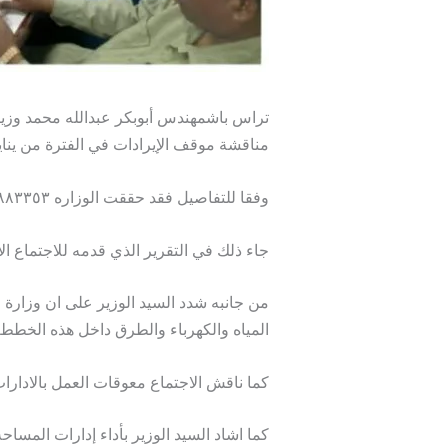
تراس باشمهندس أبوبكر عبدالله محمد وزير 
مناقشة موقف الإيرادات في الفترة من يناير وح
وفقا للتفاصيل فقد حققت الوزاره ١٩٥٥٨٨٣٣٥٣ ج من جملة ربط بلغت ٤٠٠٠٠٠٠٠٠٠٠ ج بنسبه اداء ٦٠٪ للفتره و ٢٥٪ للعام المالي ٢٠٢٦م.
جاء ذلك في التقرير الذي قدمه للاجتماع الا
من جانبه شدد السيد الوزير على ان وزارة
المياه والكهرباء والطرق داخل هذه الخطط 
كما ناقش الاجتماع معوقات العمل بالادارا
كما اشاد السيد الوزير بأداء إدارات المسا