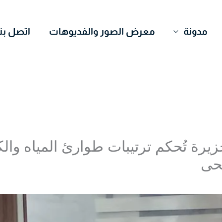
مدونة
معرض الصور والفديوهات
اتصل بنا
يرة تُحكم ترتيبات طوارئ المياه والك
ضحى
Mohamed Ome