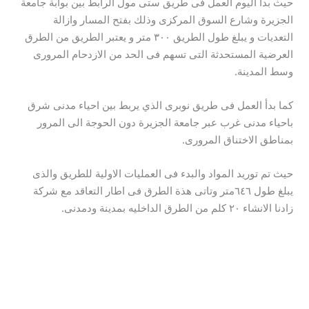
حيث بدأ اليوم العمل فى طريق ستى مول الرابط بين بوابة جامعة
الجزيرة وشارع السوق المركزى وذلك بفتح المسار وازالة
التعديات و يبلغ طول الطريق ٣٠٠ متر و يعتبر الطريق من الطرق
العرضية المستحدثة التى تسهم فى الحد من الازدحام المرورى
وسط المدينة.
كما بدأ العمل فى طريق نوبرى الذي يربط بين احياء مدنى شرق
باحياء مدنى غرب عبر جامعة الجزيرة دون الحوجة الى المرور
بمناطق الاختناق المرورى.
حيث تم توريد المواد والبدء فى العمليات الاولية للطريق والذى
يبلغ طول ٦٤٦متر وتاتى هذة الطرق فى اطار التعاقد مع شركة
زادنا الانشاء ٢٠ كلم من الطرق الداخليه بمدينة ودمدنى.
→
المقالة السابقة
المقالة التالية
←