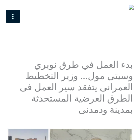
خطي
MAIN
لى
MENU
لمحتوى
بدء العمل في طرق نوبري
وسيتي مول… وزير التخطيط
العمرانى يتفقد سير العمل فى
الطرق العرضية المستحدثة
بمدينة ودمدنى
اترك تعليقاً
/
اخر اخبار
,
اخر الاخبار
/ بواسطة
Mohamed Omer