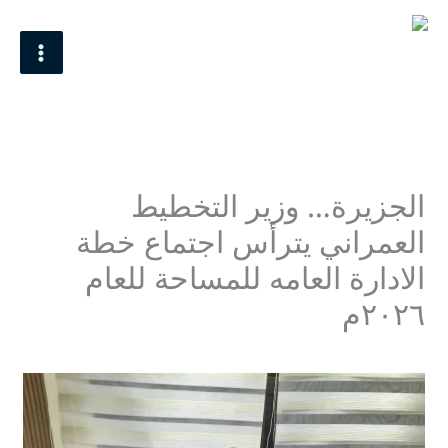
خطي
MAIN
لى
MENU
لمحتوى
الجزيرة… وزير التخطيط
العمراني يترأس اجتماع خطة
الادارة العامه للمساحة للعام
٢٠٢٦م
اترك تعليقاً
/
Uncategorized
/ بواسطة
Mohamed Omer