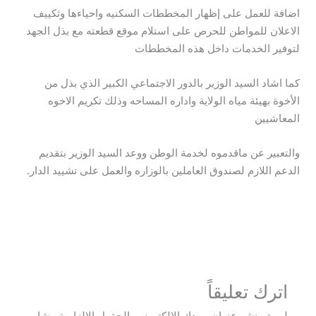
اضافة للعمل على إظهار المخططات السكنيه واحياءها وثكييف
الاعلان للمواطن للحرص على استلام موقع قطعته مع بذل الجهد
لتوفير الخدمات داخل هذه المخططات
كما اشاد السيد الوزير بالدور الاجتماعي الكبير الذي بذل من
الأخوة بهيئة مياه الولاية واداره المساحه وذلك تكريم الاخوه
المعاشيين
والتعبير عن ماقدموه لخدمة الوطن ووعد السيد الوزير بتقديم
الدعم اللازم لصندوق العاملين بالوزاره والعمل على تشييد الدار.
→
المقالة السابقة
المقالة التالية
←
اترك تعليقاً
لن يتم نشر عنوان بريدك الإلكتروني.
الحقول الإلزامية مشار