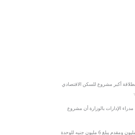
انطلاقة أكبر مشروع للسكن الاقتصادي
مدراء الإدارات بالوزارة أن مشروع
وأشار ابوسالف الي ان المشروع يشتمل على 600 وحدة سكنية متنوعه في مساحة 300 مترمربع بتكلفة تبلع 26 مليون ومقدم يبلغ 6 مليون جنيه للوحدة