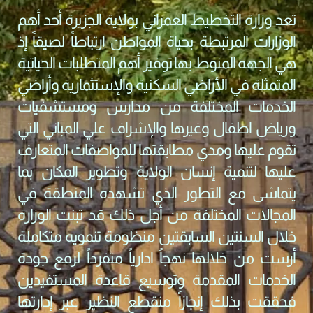
تعد وزارة التخطيط العمراني بولاية الجزيرة أحد أهم
الوزارات المرتبطة بحياة المواطن ارتباطاً لصيقاً إذ
هي الجهه المنوط بها توفير أهم المتطلبات الحياتية
المتمثلة في الأراضي السكنية والإستثمارية وأراضي
الخدمات المختلفة من مدارس ومستشفيات
ورياض اطفال وغيرها والإشراف علي المباني التي
تقوم عليها ومدي مطابقتها للمواصفات المتعارف
عليها لتنمية إنسان الولاية وتطوير المكان بما
يتماشى مع التطور الذي تشهده المنطقة في
المجالات المختلفة من أجل ذلك قد تبنت الوزارة
خلال السنتين السابقتين منظومة تنمويه متكاملة
أرست من خلالها نهجاً ادارياً متفرداً لرفع جودة
الخدمات المقدمة وتوسيع قاعدة المستفيدين
فحققت بذلك إنجازاً منقطع النظير عبر إدارتها