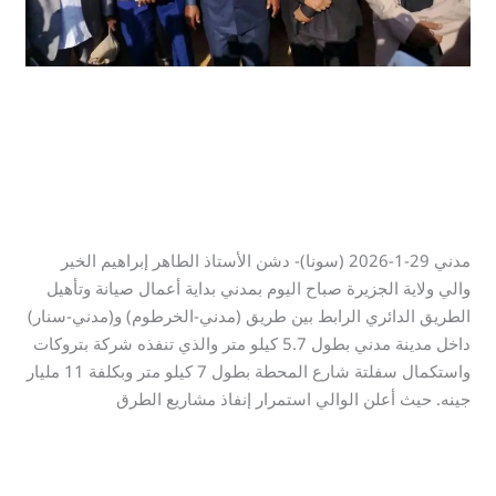
والي الجزيرة يدشن إعادة تأهيل
وصيانة الطرق ب ود مدني
اترك تعليقاً
/
اخر اخبار
,
اخر الاخبار
,
الاعلانات
,
الاعلانات 1
,
مقالات
الاعلان
/
Mohamed Omer
مدني 29-1-2026 (سونا)- دشن الأستاذ الطاهر إبراهيم الخير
والي ولاية الجزيرة صباح اليوم بمدني بداية أعمال صيانة وتأهيل
الطريق الدائري الرابط بين طريق (مدني-الخرطوم) و(مدني-سنار)
داخل مدينة مدني بطول 5.7 كيلو متر والذي تنفذه شركة بتروكات
واستكمال سفلتة شارع المحطة بطول 7 كيلو متر وبكلفة 11 مليار
جينه. حيث أعلن الوالي استمرار إنفاذ مشاريع الطرق
قراءة المزيد »