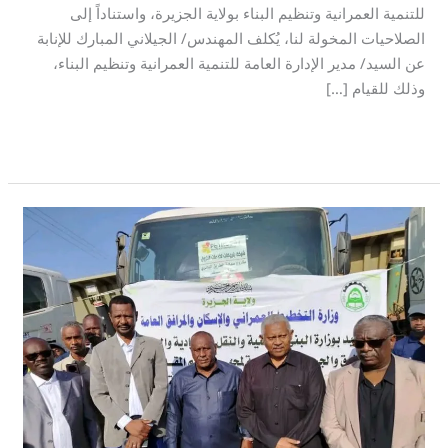
للتنمية العمرانية وتنظيم البناء بولاية الجزيرة، واستناداً إلى
المعمول
الصلاحيات المخولة لنا، يُكلف المهندس/ الجيلاني المبارك للإنابة
بها.
عن السيد/ مدير الإدارة العامة للتنمية العمرانية وتنظيم البناء،
والله
وذلك للقيام […]
ولي
التوفيق،،،
قراءة المزيد »
الإدارة
العامة
للتنمية
العمرانية
والي
وتنظيم
الجزيرة
البناء
يدشن
ولاية
إعادة
الجزيرة
تأهيل
وصيانة
الطرق
ب
ود
مدني