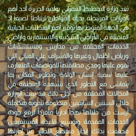
تعد وزارة التخطيط العمراني بولاية الجزيرة أحد أهم
الوزارات المرتبطة بحياة المواطن ارتباطاً لصيقاً إذ
هي الجهه المنوط بها توفير أهم المتطلبات الحياتية
المتمثلة في الأراضي السكنية والإستثمارية وأراضي
الخدمات المختلفة من مدارس ومستشفيات
ورياض اطفال وغيرها والإشراف علي المباني التي
تقوم عليها ومدي مطابقتها للمواصفات المتعارف
عليها لتنمية إنسان الولاية وتطوير المكان بما
يتماشى مع التطور الذي تشهده المنطقة في
المجالات المختلفة من أجل ذلك قد تبنت الوزارة
خلال السنتين السابقتين منظومة تنمويه متكاملة
أرست من خلالها نهجاً ادارياً متفرداً لرفع جودة
الخدمات المقدمة وتوسيع قاعدة المستفيدين
فحققت بذلك إنجازاً منقطع النظير عبر إدارتها